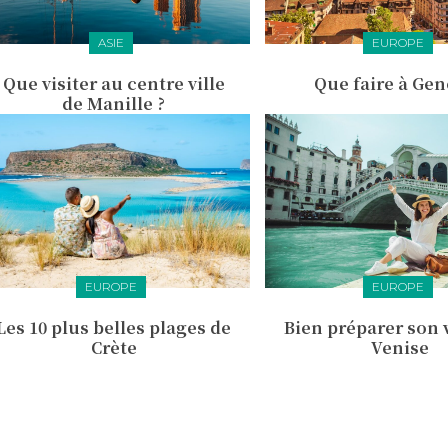
ASIE
EUROPE
Que visiter au centre ville
Que faire à Gen
de Manille ?
EUROPE
EUROPE
Les 10 plus belles plages de
Bien préparer son 
Crète
Venise