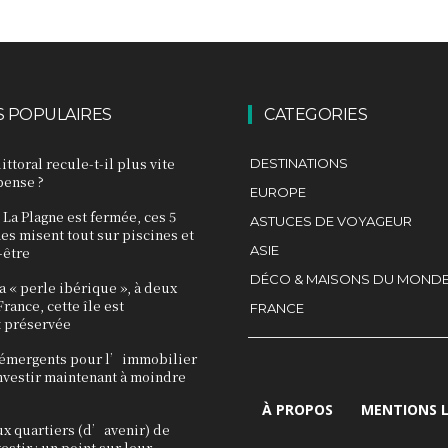
S POPULAIRES
CATEGORIES
littoral recule-t-il plus vite
DESTINATIONS
pense ?
EUROPE
La Plagne est fermée, ces 5
ASTUCES DE VOYAGEUR
nes misent tout sur piscines et
ASIE
-être
DÉCO & MAISONS DU MOND
 « perle ibérique », à deux
rance, cette île est
FRANCE
 préservée
 émergents pour l’immobilier
investir maintenant à moindre
À PROPOS
MENTIONS 
ux quartiers (d’avenir) de
estir : un point sur leur