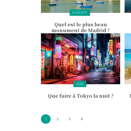
EUROPE
Quel est le plus beau
monument de Madrid ?
ASIE
Que faire à Tokyo la nuit ?
1
2
3