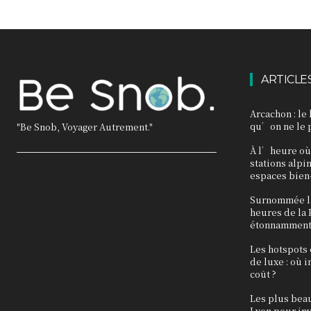
ARTICLE
Arcachon : le 
qu’on ne le 
"Be Snob, Voyager Autrement."
À l’heure où 
stations alpi
espaces bien
Surnommée la
heures de la F
étonnamment
Les hotspots
de luxe : où 
coût ?
Les plus bea
Lyon pour inv