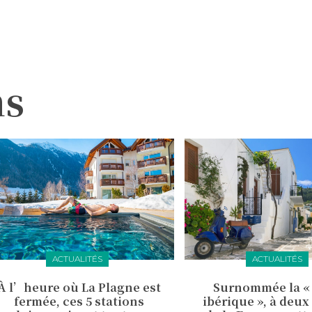
ns
ACTUALITÉS
ACTUALITÉS
À l’heure où La Plagne est
Surnommée la « 
fermée, ces 5 stations
ibérique », à deu