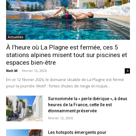
Actualités
À l’heure où La Plagne est fermée, ces 5
stations alpines misent tout sur piscines et
espaces bien-être
Nell.M
-
février 12, 2026
0
En ce 12 février 2026, le domaine skiable de La Plagne est fermé
pour la journée. Motif : fortes chutes de neige et risque...
Surnommée la « perle ibérique », à deux
heures de la France, cette île est
étonnamment préservée
février 12, 2026
Les hotspots émergents pour