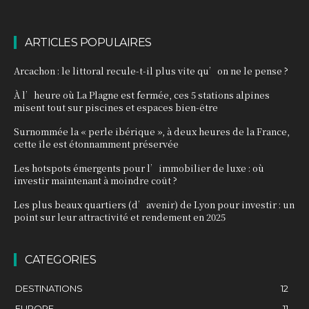
ARTICLES POPULAIRES
Arcachon : le littoral recule-t-il plus vite qu’on ne le pense ?
À l’heure où La Plagne est fermée, ces 5 stations alpines
misent tout sur piscines et espaces bien-être
Surnommée la « perle ibérique », à deux heures de la France,
cette île est étonnamment préservée
Les hotspots émergents pour l’immobilier de luxe : où
investir maintenant à moindre coût ?
Les plus beaux quartiers (d’avenir) de Lyon pour investir : un
point sur leur attractivité et rendement en 2025
CATEGORIES
DESTINATIONS
12
EUROPE
11