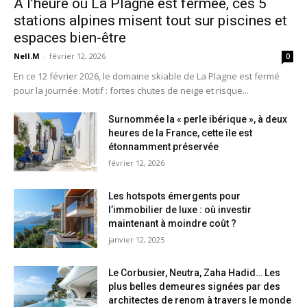
À l’heure où La Plagne est fermée, ces 5
stations alpines misent tout sur piscines et
espaces bien-être
Nell.M
-
février 12, 2026
0
En ce 12 février 2026, le domaine skiable de La Plagne est fermé
pour la journée. Motif : fortes chutes de neige et risque...
Surnommée la « perle ibérique », à deux
heures de la France, cette île est
étonnamment préservée
février 12, 2026
Les hotspots émergents pour
l’immobilier de luxe : où investir
maintenant à moindre coût ?
janvier 12, 2025
Le Corbusier, Neutra, Zaha Hadid… Les
plus belles demeures signées par des
architectes de renom à travers le monde