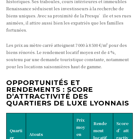
historiques. Ses traboules, cours intérieures et immeubles
Renaissance séduisent les investisseurs à la recherche de
biens uniques. Avec sa proximité de la Presqu’île et ses rues
animées, il attire aussi bien les expatriés que les familles
fortunées.
Les prix au mètre carré atteignent 7 000 à 8 500 €/m² pour des
biens rénovés. Le rendement locatif moyen est de 4 %,
soutenu par une demande touristique constante, notamment
pour les locations saisonnières haut de gamme.
OPPORTUNITÉS ET
RENDEMENTS : SCORE
D’ATTRACTIVITÉ DES
QUARTIERS DE LUXE LYONNAIS
Prix
Rende
Score
moy
Quarti
ment
d’att
Atouts
en
er
locatif
ractiv