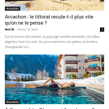
Actualités
Arcachon : le littoral recule-t-il plus vite
qu’on ne le pense ?
Nell.M
-
février 13, 2026
0
Sur le bassin d’Arcachon, le paysage semble immobile. Les villas
alignées face à la mer, les pins maritimes, les jetées, la lumière
changeante sur...
Actualités