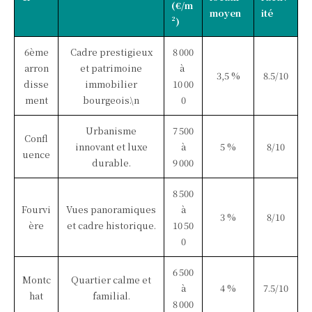
(€/m
moyen
ité
²)
6ème
Cadre prestigieux
8 000
arron
et patrimoine
à
3,5 %
8.5/10
disse
immobilier
10 00
ment
bourgeois.\n
0
Urbanisme
7 500
Confl
innovant et luxe
à
5 %
8/10
uence
durable.
9 000
8 500
Fourvi
Vues panoramiques
à
3 %
8/10
ère
et cadre historique.
10 50
0
6 500
Montc
Quartier calme et
à
4 %
7.5/10
hat
familial.
8 000