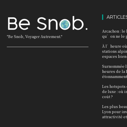
ARTICLE
Arcachon : le 
qu’on ne le 
"Be Snob, Voyager Autrement."
À l’heure où 
stations alpi
espaces bien
Surnommée la
heures de la F
étonnamment
Les hotspots
de luxe : où 
coût ?
Les plus bea
Lyon pour inv
attractivité 