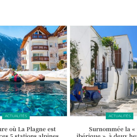
ACTUALITÉS
ACTUALITÉS
re où La Plagne est
Surnommée la « 
es 5 stations alpines
ibérique », à deux he