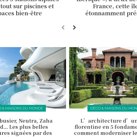
tout sur piscines et
France, cette îl
paces bien-être
étonnamment pré
 & MAISONS DU MONDE
DÉCO & MAISONS DU MO
busier, Neutra, Zaha
L’architecture d’une
d… Les plus belles
florentine en 5 fondam
res signées par des
comment moderniser le