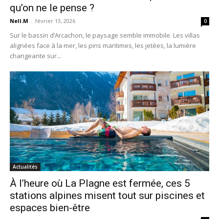
qu’on ne le pense ?
Nell.M
-
février 13, 2026
0
Sur le bassin d’Arcachon, le paysage semble immobile. Les villas
alignées face à la mer, les pins maritimes, les jetées, la lumière
changeante sur...
Actualités
À l’heure où La Plagne est fermée, ces 5
stations alpines misent tout sur piscines et
espaces bien-être