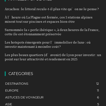
Arcachon : le littoral recule-t-il plus vite qu’on ne le pense ?
À l’heure où La Plagne est fermée, ces 5 stations alpines
misent tout sur piscines et espaces bien-être
Surnommée la « perle ibérique », à deux heures de la France,
cette île est étonnamment préservée
Les hotspots émergents pour l’immobilier de luxe : où
investir maintenant à moindre coût ?
Les plus beaux quartiers (d’avenir) de Lyon pour investir : un
point sur leur attractivité et rendement en 2025
CATEGORIES
DESTINATIONS
12
EUROPE
11
ASTUCES DE VOYAGEUR
6
ASIE
5