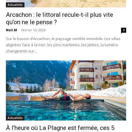
Actualités
Arcachon : le littoral recule-t-il plus vite
qu’on ne le pense ?
Nell.M
-
février 13, 2026
0
Sur le bassin d’Arcachon, le paysage semble immobile. Les villas
alignées face à la mer, les pins maritimes, les jetées, la lumière
changeante sur...
Actualités
À l’heure où La Plagne est fermée, ces 5